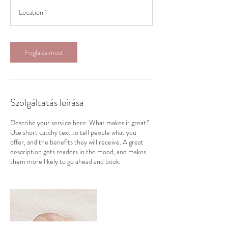
r
Location 1
a
3
0
p
Foglalás most
e
r
c
Szolgáltatás leírása
Describe your service here. What makes it great?
Use short catchy text to tell people what you
offer, and the benefits they will receive. A great
description gets readers in the mood, and makes
them more likely to go ahead and book.