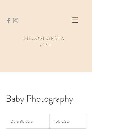
eskuvo fotozas
családi fotózás
fotózás
újszülött fotózás
Mezősi Gréta
Baby Photography
150
USA-
2 óra 30 perc
2
150 USD
dollár
ó