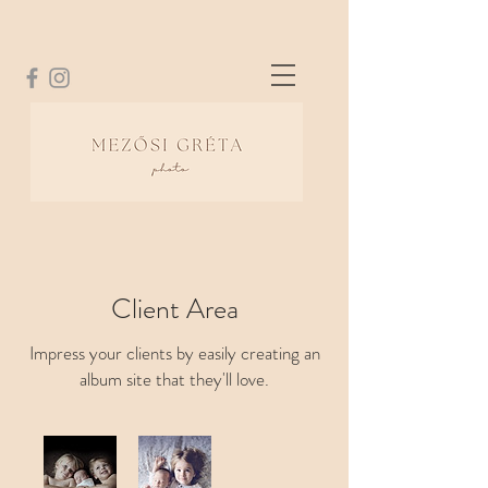
eskuvo fotozas
családi fotózás
fotózás
újszülött fotózás
Mezősi Gréta
Client Area
Impress your clients by easily creating an
album site that they'll love.